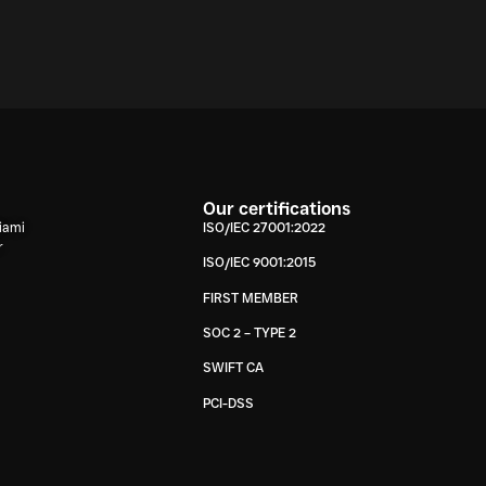
Our certifications
iami
ISO/IEC 27001:2022
r
ISO/IEC 9001:2015
FIRST MEMBER
SOC 2 – TYPE 2
SWIFT CA
PCI-DSS