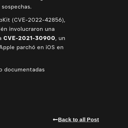
r sospechas.
ebKit (CVE-2022-42856),
én involucraron una
ra
CVE-2021-30900
, un
 Apple parchó en iOS en
ero documentadas
Back to all Post