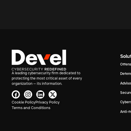
Solu
Offens
A leading cybersecurity firm dedicated to
Defens
protecting the most critical asset of every
Advis
organization — its information.
Secur
Cookie Policy
Privacy Policy
Cybers
Terms and Conditions
Anti-f