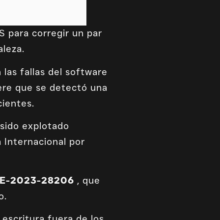
S para corregir un par
aleza.
las fallas del software
ere que se detectó una
cientes.
 sido explotado
 Internacional por
E-2023-28206
, que
o.
escritura fuera de los