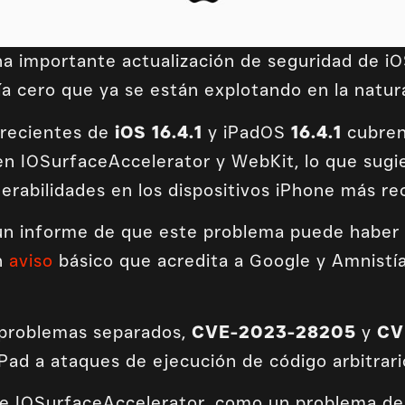
na importante actualización de seguridad de iO
ía cero que ya se están explotando en la natur
 recientes de
iOS 16.4.1
y iPadOS
16.4.1
cubren 
en IOSurfaceAccelerator y WebKit, lo que sugi
rabilidades en los dispositivos iPhone más re
 un informe de que este problema puede haber
n
aviso
básico que acredita a Google y Amnistía
 problemas separados,
CVE-2023-28205
y
CV
Pad a ataques de ejecución de código arbitrari
 de IOSurfaceAccelerator, como un problema de 