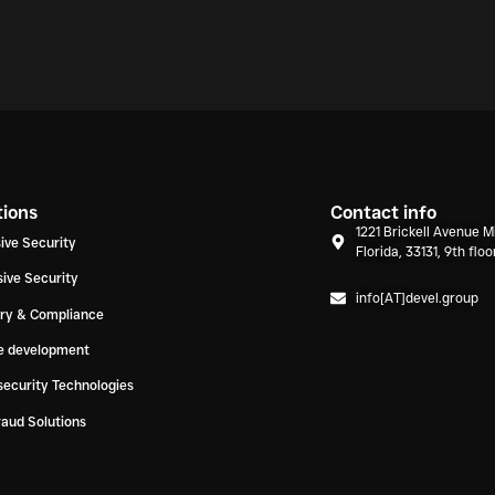
tions
Contact info
1221 Brickell Avenue M
ive Security
Florida, 33131, 9th floo
ive Security
info[AT]devel.group
ory & Compliance
e development
ecurity Technologies
raud Solutions