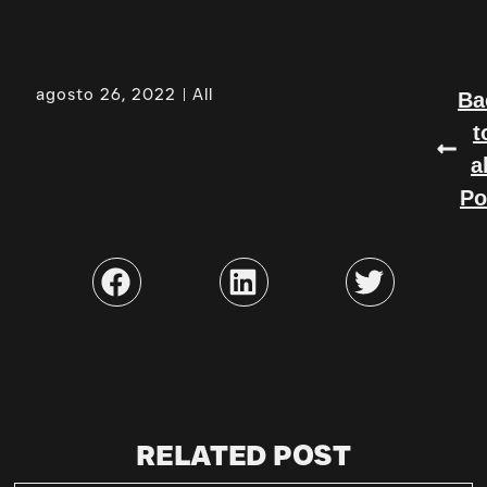
agosto 26, 2022
All
Ba
t
a
Po
RELATED POST