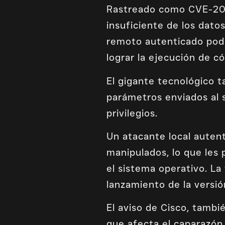
Rastreado como CVE-202
insuficiente de los dato
remoto autenticado podr
lograr la ejecución de có
El gigante tecnológico t
parámetros enviados al s
privilegios.
Un atacante local auten
manipulados, lo que les p
el sistema operativo. L
lanzamiento de la versió
El aviso de Cisco, tambi
que afecta el caparazón