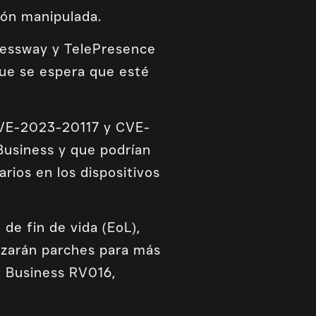
ción manipulada.
pressway y TelePresence
 que se espera que esté
(CVE-2023-20117 y CVE-
usiness y que podrían
ios en los dispositivos
de fin de vida (EoL),
anzarán parches para más
l Business RV016,