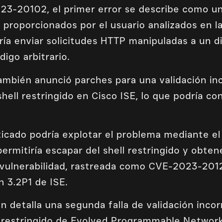
3-20102, el primer error se describe como u
s proporcionados por el usuario analizados en 
ía enviar solicitudes HTTP manipuladas a un di
digo arbitrario.
ambién anunció parches para una validación in
hell restringido en Cisco ISE, lo que podría co
ticado podría explotar el problema mediante e
ermitiría escapar del shell restringido y obten
a vulnerabilidad, rastreada como CVE-2023-2012
n 3.2P1 de ISE.
én detalla una segunda falla de validación inc
 restringido de Evolved Programmable Networ