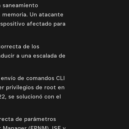
n saneamiento
la memoria. Un atacante
spositivo afectado para
correcta de los
nducir a una escalada de
l envío de comandos CLI
er privilegios de root en
2, se solucionó con el
orrecta de parámetros
k Manager (EPNM), ISE y