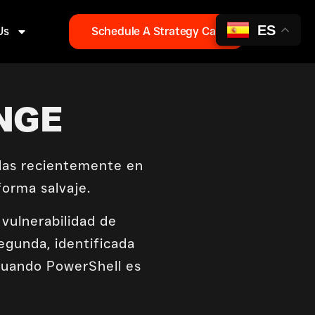
ES
Us
Schedule A Strategy Call
NGE
adas recientemente en
orma salvaje.
vulnerabilidad de
segunda, identificada
cuando PowerShell es