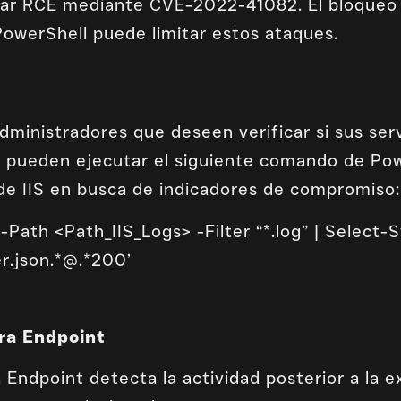
var RCE mediante CVE-2022-41082. El bloqueo 
PowerShell puede limitar estos ataques.
administradores que deseen verificar si sus se
 pueden ejecutar el siguiente comando de Pow
 de IIS en busca de indicadores de compromiso:
Path <Path_IIS_Logs> -Filter “*.log” | Select-S
r.json.*@.*200’
ra Endpoint
Endpoint detecta la actividad posterior a la e