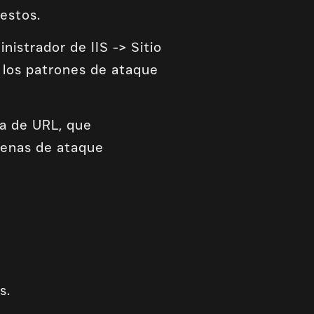
estos.
istrador de IIS -> Sitio
 los patrones de ataque
ra de URL, que
denas de ataque
s.