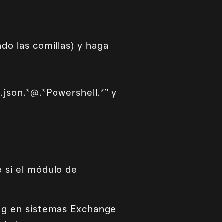
do las comillas) y haga
.json.*@.*Powershell.*” y
 si el módulo de
ng en sistemas Exchange