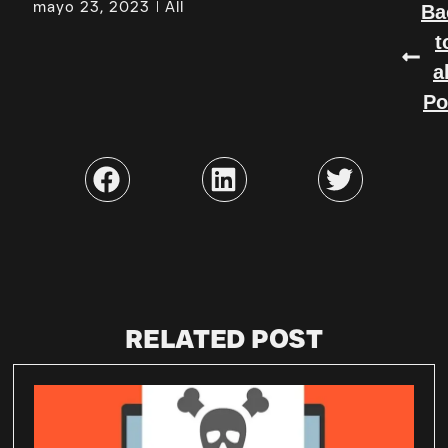
mayo 23, 2023
All
Ba
t
a
Po
RELATED POST