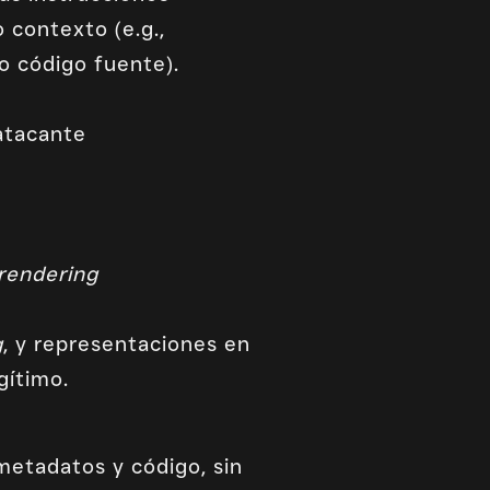
 contexto (e.g.,
o código fuente).
 atacante
rendering
g
, y representaciones en
gítimo.
metadatos y código, sin