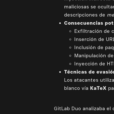
maliciosas se ocult
descripciones de
me
Consecuencias pot
Exfiltración de 
Inserción de URL
Inclusión de pa
Manipulación de
Inyección de H
Técnicas de evasión
Los atacantes utiliz
blanco vía
KaTeX
pa
GitLab Duo analizaba el