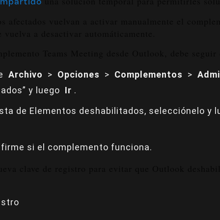
una solución temporal para permitirles sol
mpartido
ios afectados vuelvan a activar manualmente el comple
se vuelva a desactivar automáticamente.
complemento Teams Meeting desde Outlook, debe seguir 
ne
Archivo
>
Opciones
>
Complementos
>
Admi
tados” y luego
Ir
.
ista de Elementos deshabilitados, selecciónelo y 
.
nfirme si el complemento funciona.
eva clave de registro para evitar que Outlook deshabi
istro