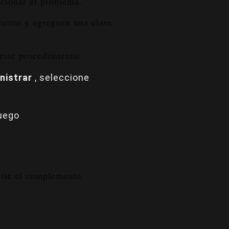
ucionar el problema.
mento y agreguen una clave
este procedimiento:
nistrar
, seleccione
luego
lite el complemento