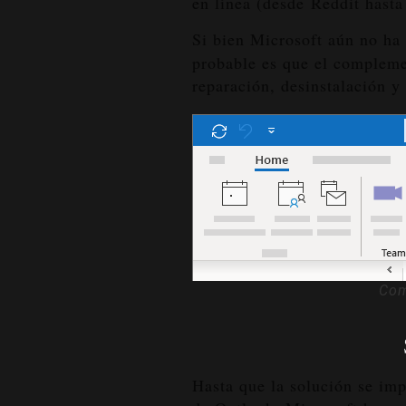
en línea (desde
Reddit
hast
Si bien Microsoft aún no ha 
probable es que el compleme
reparación, desinstalación y
Com
Hasta que la solución se im