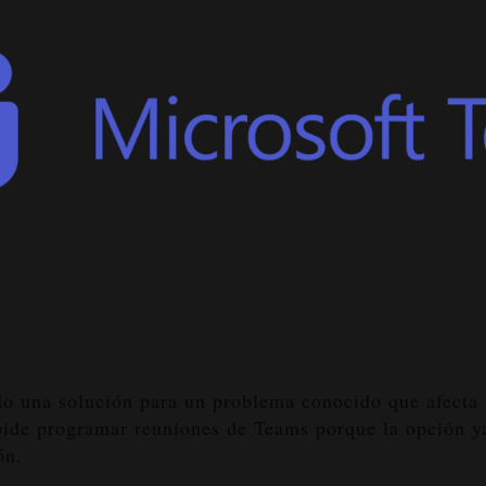
o una solución para un problema conocido que afecta 
pide programar reuniones de Teams porque la opción ya
ón.