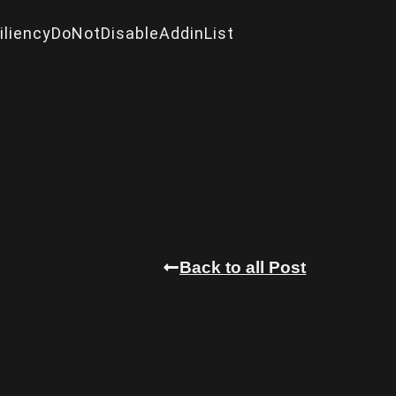
liencyDoNotDisableAddinList
Back to all Post