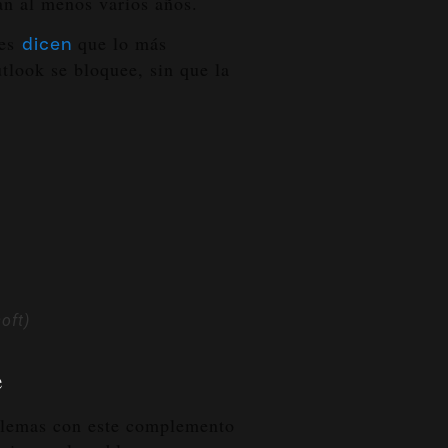
an al menos varios años.
tes
que lo más
dicen
look se bloquee, sin que la
oft)
e
oblemas con este complemento