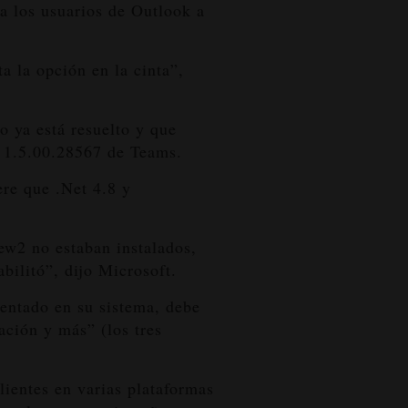
a los usuarios de Outlook a
 la opción en la cinta”,
o ya está resuelto y que
ón 1.5.00.28567 de Teams.
re que .Net 4.8 y
ew2 no estaban instalados,
bilitó”, dijo Microsoft.
mentado en su sistema, debe
ación y más” (los tres
ientes en varias plataformas