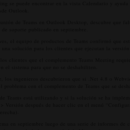
g se puede encontrar en la vista Calendario y ayuda 
sde Outlook.
eunión de Teams en Outlook Desktop, descubre que falta
o de soporte publicado en septiembre.
ves, el equipo de productos de Teams confirmó que est
 una solución para los clientes que ejecutan la versi
os clientes que el complemento Teams Meeting requie
 el sistema para que no se deshabiliten.
, los ingenieros descubrieron que si .Net 4.8 o Webvi
 el problema con el complemento de Teams que se desha
de Teams está utilizando y si la solución se ha imple
 > Versión después de hacer clic en el menú “Configur
derecha).
ma en septiembre luego de una serie de informes de cl