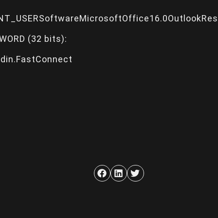
T_USERSoftwareMicrosoftOffice16.0OutlookResi
WORD (32 bits):
din.FastConnect