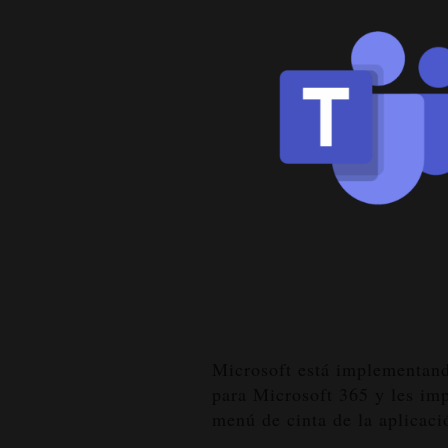
Microsoft está implementand
para Microsoft 365 y les im
menú de cinta de la aplicaci