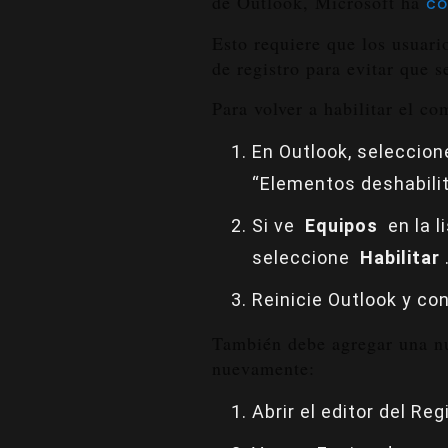
de Outlook, Microsoft ha
co
Esto requiere que los usuar
de registro para evitar que 
Para volver a habilitar el 
En Outlook, seleccio
“Elementos deshabili
Si ve
Equipos
en la l
seleccione
Habilitar
Reinicie Outlook y co
También debe agregar una nu
nuevamente:
Abrir el editor del Reg