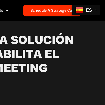
ES
Us
Schedule A Strategy Call
A SOLUCIÓN
BILITA EL
EETING