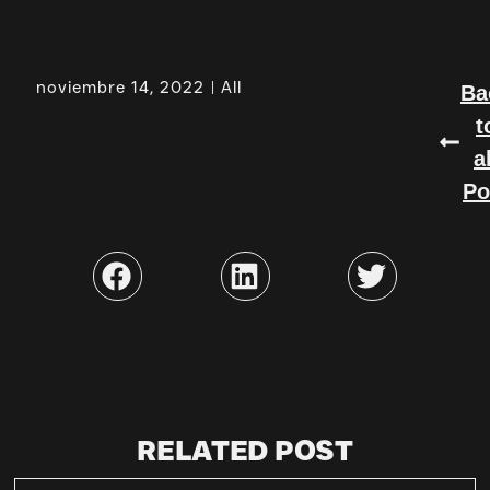
noviembre 14, 2022
All
Ba
t
a
Po
RELATED POST