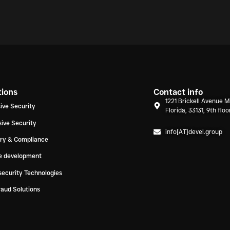
tions
Contact info
1221 Brickell Avenue M
ive Security
Florida, 33131, 9th floo
ive Security
info[AT]devel.group
ory & Compliance
e development
ecurity Technologies
raud Solutions