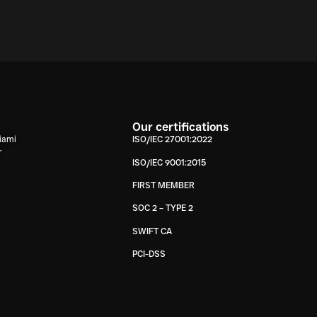
Our certifications
iami
ISO/IEC 27001:2022
r
ISO/IEC 9001:2015
FIRST MEMBER
SOC 2 – TYPE 2
SWIFT CA
PCI-DSS