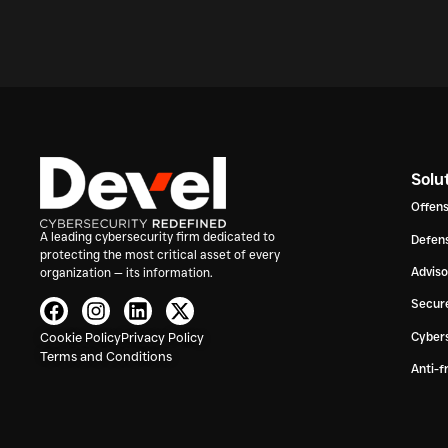
Solu
Offens
A leading cybersecurity firm dedicated to
Defens
protecting the most critical asset of every
Advis
organization — its information.
Secur
Cookie Policy
Privacy Policy
Cybers
Terms and Conditions
Anti-f