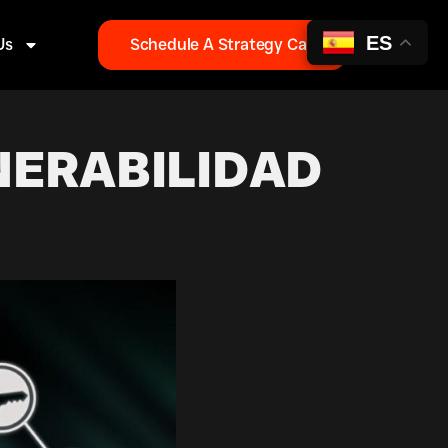
ES
Us
Schedule A Strategy Call
NERABILIDAD