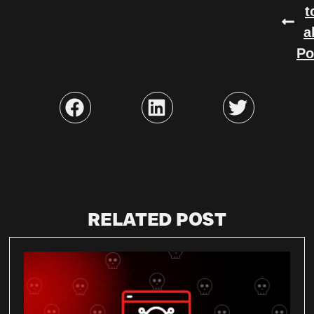
t
a
Po
RELATED POST