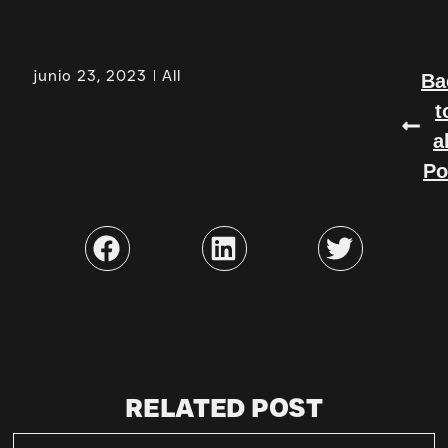
junio 23, 2023
All
Ba
t
a
Po
RELATED POST