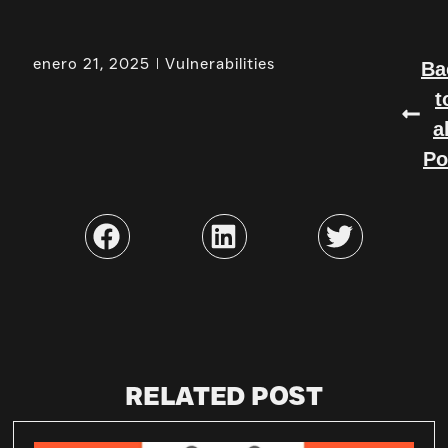
enero 21, 2025
Vulnerabilities
Ba
t
a
Po
RELATED POST