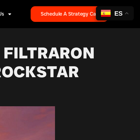
ES
Us
Schedule A Strategy Call
E FILTRARON
ROCKSTAR