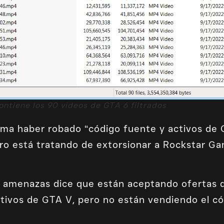
ntiene los 90 videos de GTA 6 filtrados
irma haber robado “código fuente y activos de 
ro está tratando de extorsionar a Rockstar Ga
e amenazas dice que están aceptando ofertas 
activos de GTA V, pero no están vendiendo el c