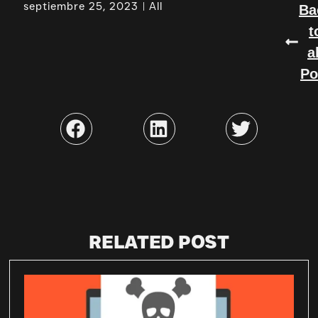
septiembre 25, 2023
All
Ba
t
a
Po
RELATED POST