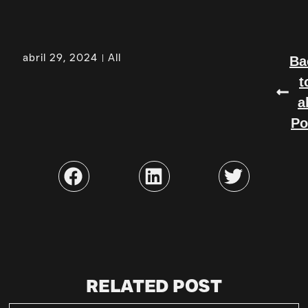
abril 29, 2024
All
Ba
t
a
Po
RELATED POST