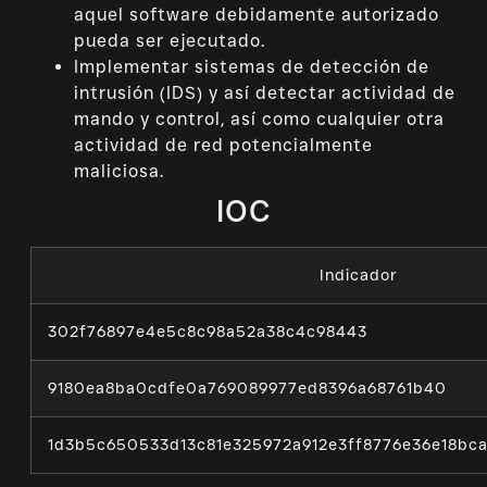
aquel software debidamente autorizado
pueda ser ejecutado.
Implementar sistemas de detección de
intrusión (IDS) y así detectar actividad de
mando y control, así como cualquier otra
actividad de red potencialmente
maliciosa.
IOC
Indicador
302f76897e4e5c8c98a52a38c4c98443
9180ea8ba0cdfe0a769089977ed8396a68761b40
1d3b5c650533d13c81e325972a912e3ff8776e36e18bc