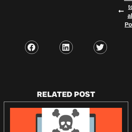
t
a
Po
RELATED POST