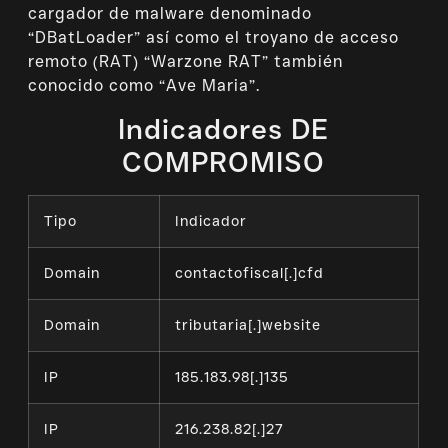
cargador de malware denominado
“DBatLoader” así como el troyano de acceso
remoto (RAT) “Warzone RAT” también
conocido como “Ave Maria”.
Indicadores DE
COMPROMISO
Tipo
Indicador
Domain
contactofiscal[.]cfd
Domain
tributaria[.]website
IP
185.183.98[.]135
IP
216.238.82[.]27