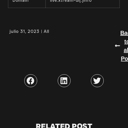
Domain
live.xtream-ui[.]info
julio 31, 2023
All
Ba
t
a
Po
RELATED POST