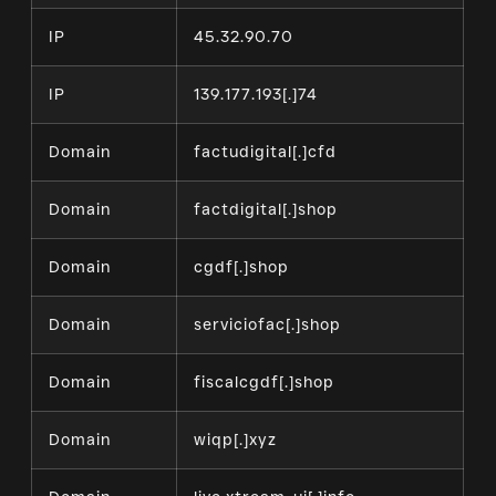
IP
45.32.90.70
IP
139.177.193[.]74
Domain
factudigital[.]cfd
Domain
factdigital[.]shop
Domain
cgdf[.]shop
Domain
serviciofac[.]shop
Domain
fiscalcgdf[.]shop
Domain
wiqp[.]xyz