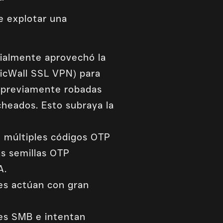
e explotar una
cialmente aprovechó la
nicWall SSL VPN) para
es previamente robadas
cheados. Esto subraya la
 múltiples códigos OTP
s semillas OTP
A.
es actúan con gran
es SMB e intentan