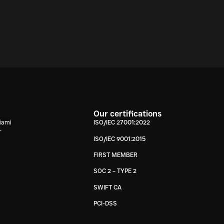
Our certifications
iami
ISO/IEC 27001:2022
r
ISO/IEC 9001:2015
FIRST MEMBER
SOC 2 – TYPE 2
SWIFT CA
PCI-DSS