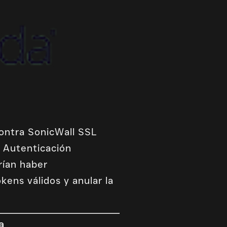
ontra SonicWall SSL
a Autenticación
rían haber
kens válidos y anular la
a