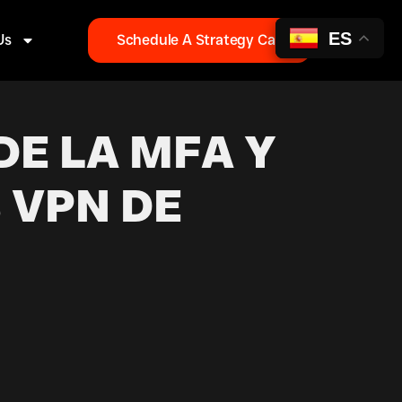
ES
Us
Schedule A Strategy Call
E LA MFA Y
 VPN DE