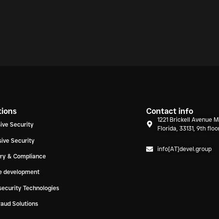
tions
Contact info
1221 Brickell Avenue M
ive Security
Florida, 33131, 9th floo
ive Security
info[AT]devel.group
ory & Compliance
e development
ecurity Technologies
raud Solutions