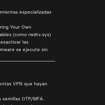
mientas especializadas
Bring Your Own
rables (como rwdrv.sys)
desactivar las
omware se ejecute sin
uentas VPN que hayan
as semillas OTP/MFA.