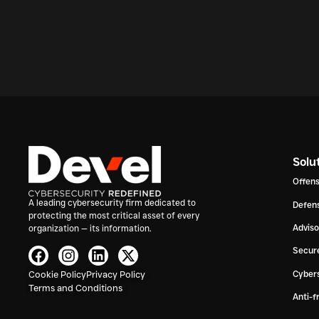
Solu
Offens
A leading cybersecurity firm dedicated to
Defens
protecting the most critical asset of every
Advis
organization — its information.
Secur
Cookie Policy
Privacy Policy
Cybers
Terms and Conditions
Anti-f