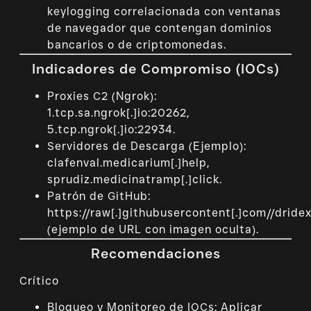
keylogging correlacionada con ventanas
de navegador que contengan dominios
bancarios o de criptomonedas.
Indicadores de Compromiso (IOCs)
Proxies C2 (Ngrok):
1.tcp.sa.ngrok[.]io:20262,
5.tcp.ngrok[.]io:22934.
Servidores de Descarga (Ejemplo):
clafenval.medicarium[.]help,
sprudiz.medicinatramp[.]click.
Patrón de GitHub:
https://raw[.]githubusercontent[.]com//dride
(ejemplo de URL con imagen oculta).
Recomendaciones
Crítico
Bloqueo y Monitoreo de IOCs: Aplicar