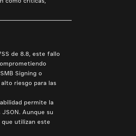
n como críticas,
S de 8.8, este fallo
 comprometiendo
 SMB Signing o
alto riesgo para las
bilidad permite la
os JSON. Aunque su
 que utilizan este