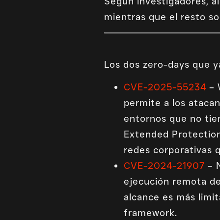
Según investigadores, al
mientras que el resto s
Los dos zero-days que y
CVE-2025-55234
– 
permite a los ataca
entornos que no ti
Extended Protection 
redes corporativas 
CVE-2024-21907
– N
ejecución remota de
alcance es más limit
framework.