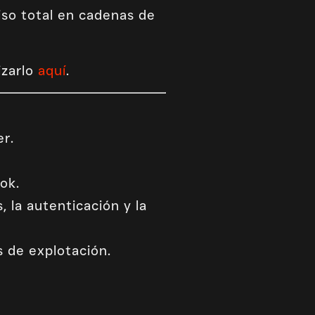
iso total en cadenas de
izarlo
aquí
.
er.
ok.
 la autenticación y la
 de explotación.