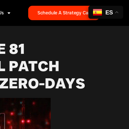
ES
Us
Schedule A Strategy Call
 81
L PATCH
 ZERO-DAYS