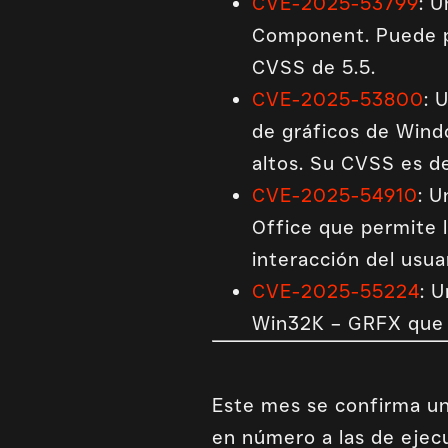
CVE-2025-53799
: 
Component. Puede pe
CVSS de 5.5.
CVE-2025-53800
: 
de gráficos de Wind
altos. Su CVSS es de
CVE-2025-54910
: U
Office que permite 
interacción del usua
CVE-2025-55224
: 
Win32K – GRFX que s
Este mes se confirma una
en número a las de ejec