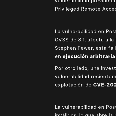
vulnerabilidad previam
Privileged Remote Acces
La vulnerabilidad en Po
CVSS de 8.1, afecta a la
Stephen Fewer, esta fal
en
ejecución arbitrari
Por otro lado, una inves
vulnerabilidad reciente
explotación de
CVE-20
La vulnerabilidad en Po
inválidos, lo que abre l