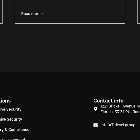
Read more >
tions
Contact info
1221 Brickell Avenue M
ive Security
Florida, 33131, 9th floo
ive Security
info[AT]devel.group
ory & Compliance
e development