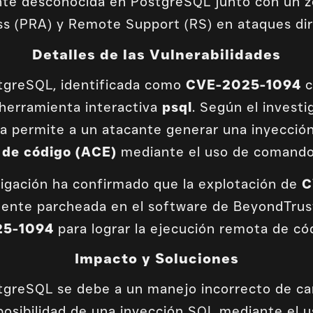
ente desconocida en PostgreSQL junto con un 
s (PRA) y Remote Support (RS) en ataques dir
Detalles de las Vulnerabilidades
stgreSQL, identificada como
CVE-2025-1094
c
 herramienta interactiva
psql
. Según el invest
la permite a un atacante generar una inyecció
a de código (ACE)
mediante el uso de comando
tigación ha confirmado que la explotación de
C
mente parcheada en el software de BeyondTrust
25-1094
para lograr la ejecución remota de có
Impacto y Soluciones
stgreSQL se debe a un manejo incorrecto de c
a posibilidad de una inyección SQL mediante el