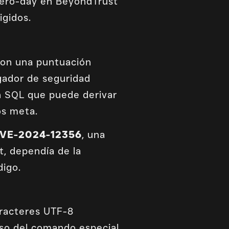
zero-day en BeyondTrust
igidos.
on una puntuación
igador de seguridad
n SQL que puede derivar
s meta.
VE-2024-12356
, una
, dependía de la
digo.
aracteres UTF-8
 uso del comando especial