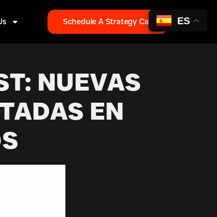
ES
Us
Schedule A Strategy Call
ST: NUEVAS
TADAS EN
OS