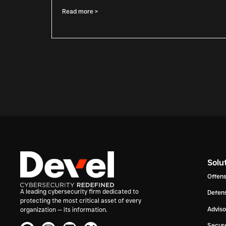
Read more >
Solu
Offens
A leading cybersecurity firm dedicated to
Defens
protecting the most critical asset of every
Advis
organization — its information.
Secur