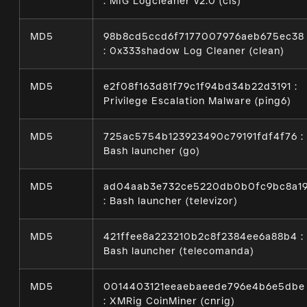
: MIG Logcleaner v2.0 (cls)
MD5
98b8cd5ccd6f7177007976aeb675ec38
: 0x333shadow Log Cleaner (clean)
MD5
e2f08f163d81f79c1f94bd34b22d3191 :
Privilege Escalation Malware (ping6)
MD5
725ac5754b123923490c79191fdf4f76 :
Bash launcher (go)
MD5
ad04aab3e732ce5220db0b0fc9bc8a1
: Bash launcher (televizor)
MD5
421ffee8a223210b2c8f2384ee6a88b4 :
Bash launcher (telecomanda)
MD5
0014403121eeaebaeede796e4b6e5dbe
: XMRig CoinMiner (cnrig)