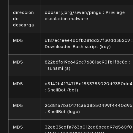
dirección
ddoser[.]org/siwen/ping6 : Privilege
de
escalation malware
descarga
MD5
6187ec1eee4b0fb381dd27f30dd352c9 :
Downloader Bash script (key)
MD5
822b6f619e642cc76881ae90fb1f8e8e :
Tsunami (a)
MD5
c5142b41947f5d1853785020d9350de4
: ShellBot (bot)
MD5
2cd8157ba0171ca5d8b50499f4440d96
: ShellBot (logo)
MD5
32eb33cdfa763b012cd8bcad97d560f0