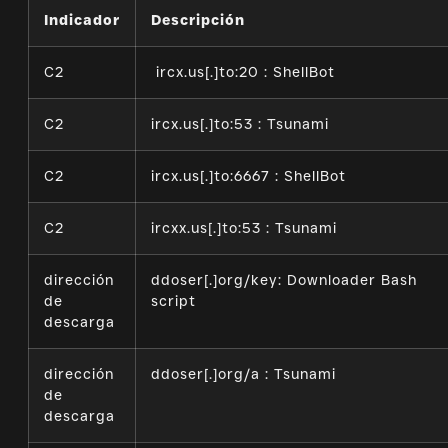
Indicador
Descripción
C2
ircx.us[.]to:20 : ShellBot
C2
ircx.us[.]to:53 : Tsunami
C2
ircx.us[.]to:6667 : ShellBot
C2
ircxx.us[.]to:53 : Tsunami
dirección
ddoser[.]org/key: Downloader Bash
de
script
descarga
dirección
ddoser[.]org/a : Tsunami
de
descarga