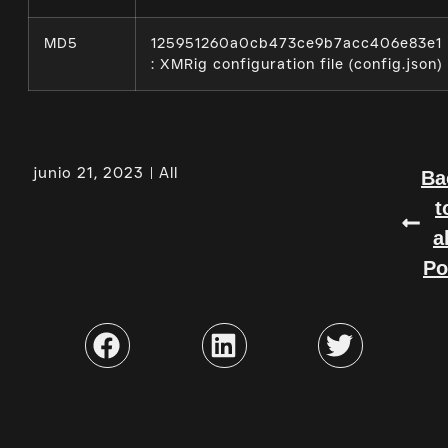
MD5
125951260a0cb473ce9b7acc406e83e1
: XMRig configuration file (config.json)
junio 21, 2023
All
Ba
t
a
Po