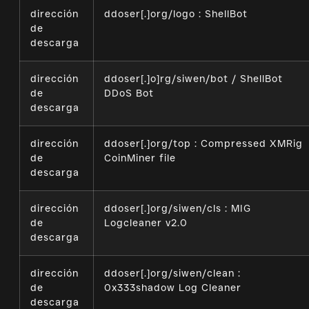
dirección
ddoser[.]org/logo : ShellBot
de
descarga
dirección
ddoser[.]o]rg/siwen/bot / ShellBot
de
DDoS Bot
descarga
dirección
ddoser[.]org/top : Compressed XMRig
de
CoinMiner file
descarga
dirección
ddoser[.]org/siwen/cls : MIG
de
Logcleaner v2.0
descarga
dirección
ddoser[.]org/siwen/clean :
de
0x333shadow Log Cleaner
descarga