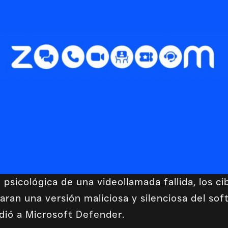
psicológica de una videollamada fallida, los c
aran una versión maliciosa y silenciosa del so
dió a Microsoft Defender.