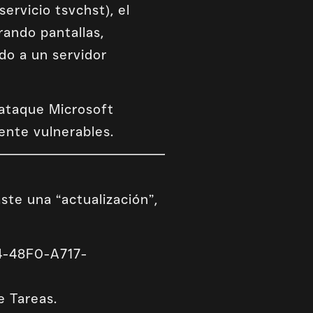
ervicio tsvchst), el
rando pantallas,
do a un servidor
 ataque Microsoft
ente vulnerables.
ste una “actualización”,
E4-48F0-A717-
e Tareas.