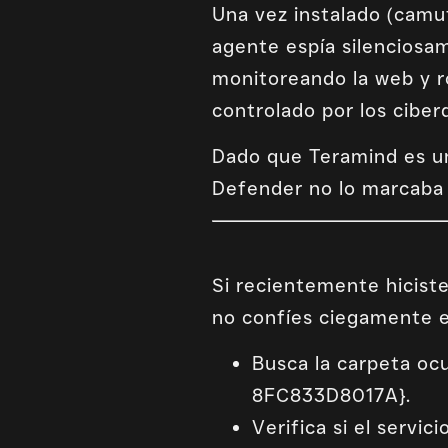
Una vez instalado (camuf
agente espía silenciosam
monitoreando la web y r
controlado por los ciber
Dado que Teramind es un
Defender no lo marcaba 
Si recientemente hiciste
no confíes ciegamente en
Busca la carpeta o
8FC833D8017A}.
Verifica si el servi