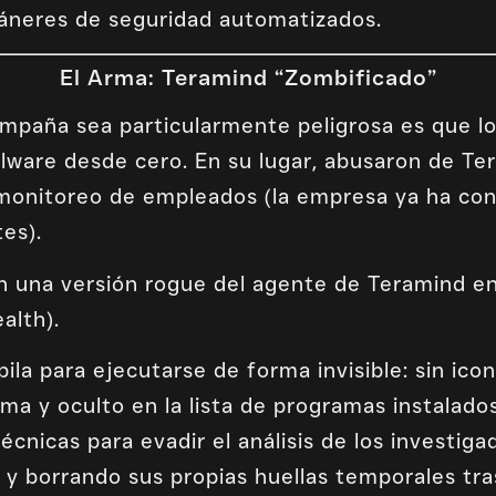
scáneres de seguridad automatizados.
El Arma: Teramind “Zombificado”
mpaña sea particularmente peligrosa es que l
alware desde cero. En su lugar, abusaron de Te
 monitoreo de empleados (la empresa ya ha co
tes).
n una versión rogue del agente de Teramind e
alth).
ila para ejecutarse de forma invisible: sin icon
ema y oculto en la lista de programas instalad
écnicas para evadir el análisis de los investig
y borrando sus propias huellas temporales tras 