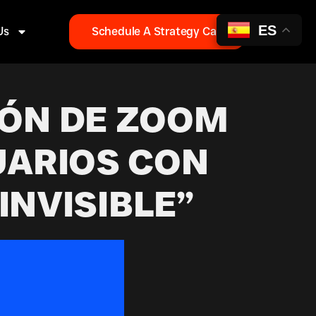
ES
Us
Schedule A Strategy Call
IÓN DE ZOOM
UARIOS CON
INVISIBLE”