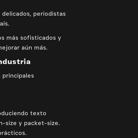
delicados, periodistas
aís.
os más sofisticados y
mejorar aún más.
ndustria
 principales
oduciendo texto
n-size y packet-size.
rácticos.