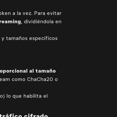
en a la vez. Para evitar
reaming
, dividiéndola en
s y tamaños específicos
roporcional al tamaño
tream como ChaCha20 o
) lo que habilita el
tráfico cifrado