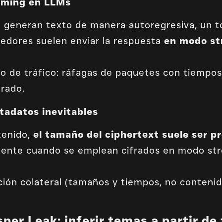
eaming en LLMs
 generan texto de manera autoregresiva, un tok
eedores suelen enviar la respuesta
en modo st
co de tráfico: ráfagas de paquetes con tiempo
rado.
tadatos inevitables
tenido,
el tamaño del ciphertext suele ser p
lmente cuando se emplean cifrados en modo s
ción colateral (tamaños y tiempos, no contenido
per Leak: inferir temas a partir de 