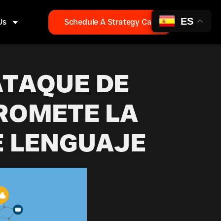
ES
Us
Schedule A Strategy Call
ATAQUE DE
ROMETE LA
E LENGUAJE